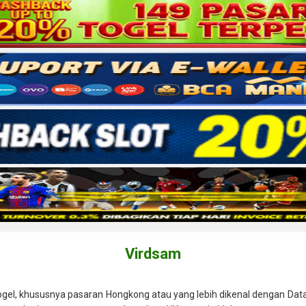
Virdsam
togel, khususnya pasaran Hongkong atau yang lebih dikenal dengan Data