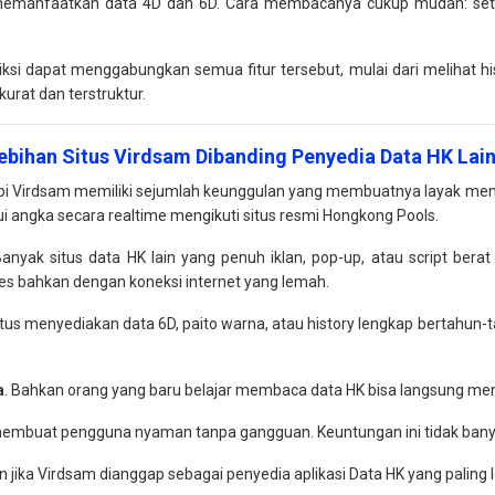
 memanfaatkan data 4D dan 6D. Cara membacanya cukup mudah: setiap
iksi dapat menggabungkan semua fitur tersebut, mulai dari melihat
akurat dan terstruktur.
ebihan Situs Virdsam Dibanding Penyedia Data HK Lai
tapi Virdsam memiliki sejumlah keunggulan yang membuatnya layak men
 angka secara realtime mengikuti situs resmi Hongkong Pools.
Banyak situs data HK lain yang penuh iklan, pop-up, atau script be
es bahkan dengan koneksi internet yang lemah.
itus menyediakan data 6D, paito warna, atau history lengkap bertah
a
. Bahkan orang yang baru belajar membaca data HK bisa langsung men
membuat pengguna nyaman tanpa gangguan. Keuntungan ini tidak banyak
an jika Virdsam dianggap sebagai penyedia aplikasi Data HK yang palin