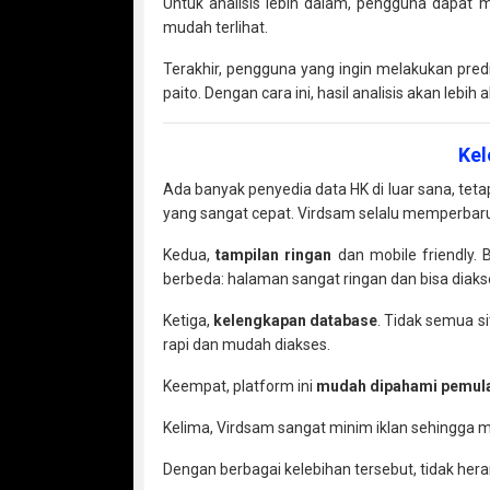
Untuk analisis lebih dalam, pengguna dapat
mudah terlihat.
Terakhir, pengguna yang ingin melakukan pred
paito. Dengan cara ini, hasil analisis akan lebih 
Kel
Ada banyak penyedia data HK di luar sana, te
yang sangat cepat. Virdsam selalu memperbarui
Kedua,
tampilan ringan
dan mobile friendly. 
berbeda: halaman sangat ringan dan bisa diaks
Ketiga,
kelengkapan database
. Tidak semua s
rapi dan mudah diakses.
Keempat, platform ini
mudah dipahami pemul
Kelima, Virdsam sangat minim iklan sehingga 
Dengan berbagai kelebihan tersebut, tidak her