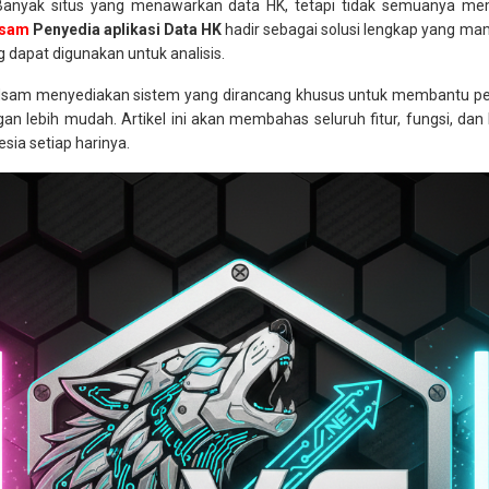
 Banyak situs yang menawarkan data HK, tetapi tidak semuanya 
dsam
Penyedia aplikasi Data HK
hadir sebagai solusi lengkap yang m
g dapat digunakan untuk analisis.
rdsam menyediakan sistem yang dirancang khusus untuk membantu p
 lebih mudah. Artikel ini akan membahas seluruh fitur, fungsi, dan
sia setiap harinya.