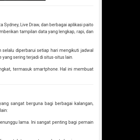
Sydney, Live Draw, dan berbagai aplikasi paito
mberikan tampilan data yang lengkap, rapi, dan
selalu diperbarui setiap hari mengikuti jadwal
g sering terjadi di situs-situs lain.
rangkat, termasuk smartphone. Hal ini membuat
yang sangat berguna bagi berbagai kalangan,
ain:
unggu lama. Ini sangat penting bagi pemain