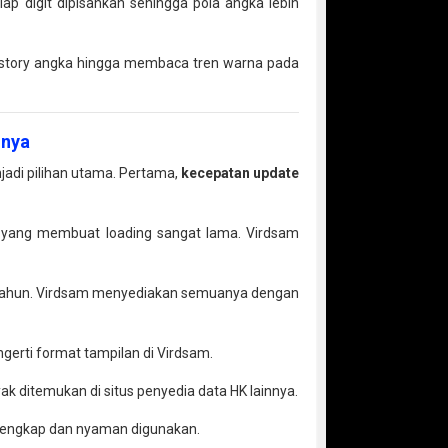
 digit dipisahkan sehingga pola angka lebih
 history angka hingga membaca tren warna pada
nnya
jadi pilihan utama. Pertama,
kecepatan update
rat yang membuat loading sangat lama. Virdsam
un-tahun. Virdsam menyediakan semuanya dengan
gerti format tampilan di Virdsam.
 ditemukan di situs penyedia data HK lainnya.
g lengkap dan nyaman digunakan.