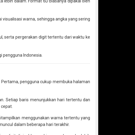
a lebih dalam. Format 6D biasanya dipakai oleh
visualisasi warna, sehingga angka yang sering
 serta pergerakan digit tertentu dari waktu ke
gi pengguna Indonesia.
gka. Pertama, pengguna cukup membuka halaman
n. Setiap baris menunjukkan hari tertentu dan
 cepat.
a ditampilkan menggunakan warna tertentu yang
uncul dalam beberapa hari terakhir.