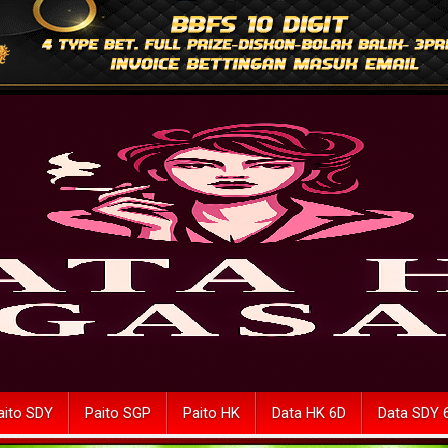
aito SDY
Paito SGP
Paito HK
Data HK 6D
Data SDY 