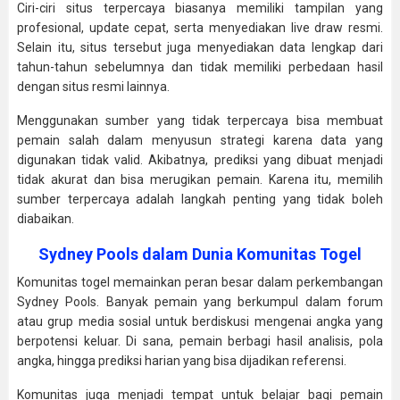
Ciri-ciri situs terpercaya biasanya memiliki tampilan yang
profesional, update cepat, serta menyediakan live draw resmi.
Selain itu, situs tersebut juga menyediakan data lengkap dari
tahun-tahun sebelumnya dan tidak memiliki perbedaan hasil
dengan situs resmi lainnya.
Menggunakan sumber yang tidak terpercaya bisa membuat
pemain salah dalam menyusun strategi karena data yang
digunakan tidak valid. Akibatnya, prediksi yang dibuat menjadi
tidak akurat dan bisa merugikan pemain. Karena itu, memilih
sumber terpercaya adalah langkah penting yang tidak boleh
diabaikan.
Sydney Pools dalam Dunia Komunitas Togel
Komunitas togel memainkan peran besar dalam perkembangan
Sydney Pools. Banyak pemain yang berkumpul dalam forum
atau grup media sosial untuk berdiskusi mengenai angka yang
berpotensi keluar. Di sana, pemain berbagi hasil analisis, pola
angka, hingga prediksi harian yang bisa dijadikan referensi.
Komunitas juga menjadi tempat untuk belajar bagi pemain