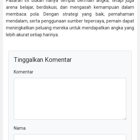
Pasaran ini bukan hanya tempat bermain angka, tetapi juga
arena belajar, berdiskusi, dan mengasah kemampuan dalam
membaca pola. Dengan strategi yang baik, pemahaman
mendalam, serta penggunaan sumber tepercaya, pemain dapat
meningkatkan peluang mereka untuk mendapatkan angka yang
lebih akurat setiap harinya.
Tinggalkan Komentar
Komentar
Nama