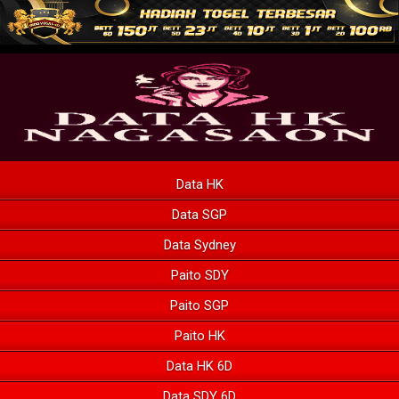
Data HK
Data SGP
Data Sydney
Paito SDY
Paito SGP
Paito HK
Data HK 6D
Data SDY 6D