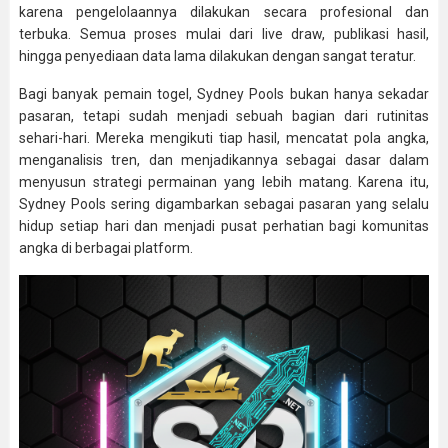
karena pengelolaannya dilakukan secara profesional dan
terbuka. Semua proses mulai dari live draw, publikasi hasil,
hingga penyediaan data lama dilakukan dengan sangat teratur.
Bagi banyak pemain togel, Sydney Pools bukan hanya sekadar
pasaran, tetapi sudah menjadi sebuah bagian dari rutinitas
sehari-hari. Mereka mengikuti tiap hasil, mencatat pola angka,
menganalisis tren, dan menjadikannya sebagai dasar dalam
menyusun strategi permainan yang lebih matang. Karena itu,
Sydney Pools sering digambarkan sebagai pasaran yang selalu
hidup setiap hari dan menjadi pusat perhatian bagi komunitas
angka di berbagai platform.