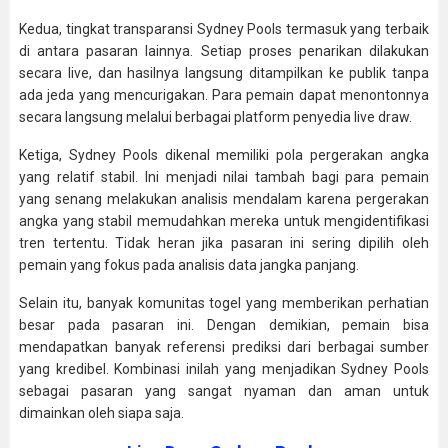
Kedua, tingkat transparansi Sydney Pools termasuk yang terbaik
di antara pasaran lainnya. Setiap proses penarikan dilakukan
secara live, dan hasilnya langsung ditampilkan ke publik tanpa
ada jeda yang mencurigakan. Para pemain dapat menontonnya
secara langsung melalui berbagai platform penyedia live draw.
Ketiga, Sydney Pools dikenal memiliki pola pergerakan angka
yang relatif stabil. Ini menjadi nilai tambah bagi para pemain
yang senang melakukan analisis mendalam karena pergerakan
angka yang stabil memudahkan mereka untuk mengidentifikasi
tren tertentu. Tidak heran jika pasaran ini sering dipilih oleh
pemain yang fokus pada analisis data jangka panjang.
Selain itu, banyak komunitas togel yang memberikan perhatian
besar pada pasaran ini. Dengan demikian, pemain bisa
mendapatkan banyak referensi prediksi dari berbagai sumber
yang kredibel. Kombinasi inilah yang menjadikan Sydney Pools
sebagai pasaran yang sangat nyaman dan aman untuk
dimainkan oleh siapa saja.