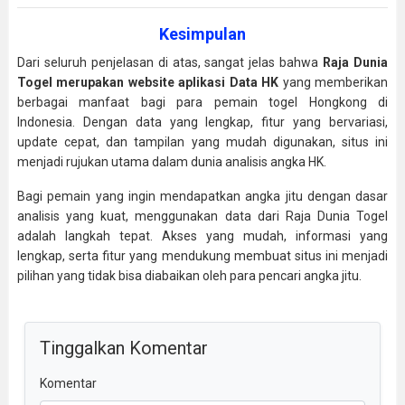
Kesimpulan
Dari seluruh penjelasan di atas, sangat jelas bahwa
Raja Dunia
Togel merupakan website aplikasi Data HK
yang memberikan
berbagai manfaat bagi para pemain togel Hongkong di
Indonesia. Dengan data yang lengkap, fitur yang bervariasi,
update cepat, dan tampilan yang mudah digunakan, situs ini
menjadi rujukan utama dalam dunia analisis angka HK.
Bagi pemain yang ingin mendapatkan angka jitu dengan dasar
analisis yang kuat, menggunakan data dari Raja Dunia Togel
adalah langkah tepat. Akses yang mudah, informasi yang
lengkap, serta fitur yang mendukung membuat situs ini menjadi
pilihan yang tidak bisa diabaikan oleh para pencari angka jitu.
Tinggalkan Komentar
Komentar