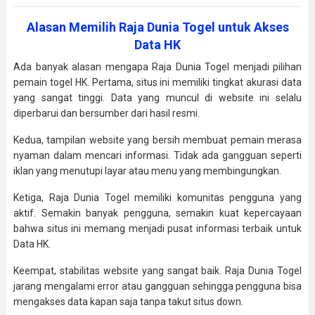
Alasan Memilih Raja Dunia Togel untuk Akses
Data HK
Ada banyak alasan mengapa Raja Dunia Togel menjadi pilihan
pemain togel HK. Pertama, situs ini memiliki tingkat akurasi data
yang sangat tinggi. Data yang muncul di website ini selalu
diperbarui dan bersumber dari hasil resmi.
Kedua, tampilan website yang bersih membuat pemain merasa
nyaman dalam mencari informasi. Tidak ada gangguan seperti
iklan yang menutupi layar atau menu yang membingungkan.
Ketiga, Raja Dunia Togel memiliki komunitas pengguna yang
aktif. Semakin banyak pengguna, semakin kuat kepercayaan
bahwa situs ini memang menjadi pusat informasi terbaik untuk
Data HK.
Keempat, stabilitas website yang sangat baik. Raja Dunia Togel
jarang mengalami error atau gangguan sehingga pengguna bisa
mengakses data kapan saja tanpa takut situs down.