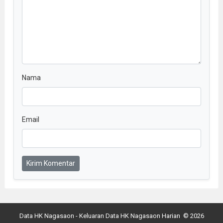
Nama
Email
Kirim Komentar
Data HK Nagasaon - Keluaran Data HK Nagasaon Harian © 2026